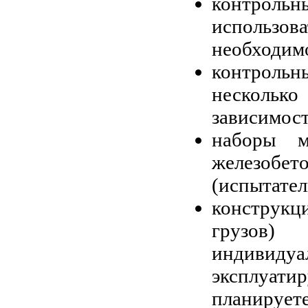
контрольн
использов
необходимо
контрольн
несколь
зависимост
наборы м
железоб
(испытател
конструкц
грузов)
индивидуа
эксплуати
планируете