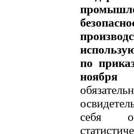
промышле
безо
производс
использу
по прика
ноября 
обяза
освидетел
себя о
статистич