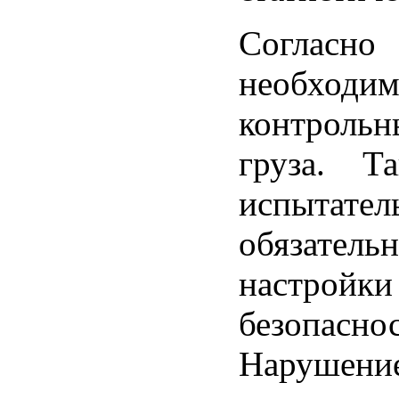
Согласн
необходи
контроль
груза. Т
испыта
обязатель
настрой
безопасн
Нарушение