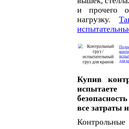
вышек, стелла
и прочего о
нагрузку.
Та
испытательные
Подр
контр
испыт
для к
Купив конт
испытаете
безопасность
все затраты н
Контрольные 