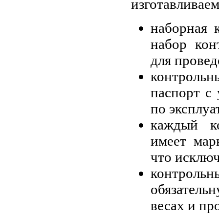
изготавливае
наборная 
набор кон
для провед
контрольн
паспорт с
по эксплуа
каждый ко
имеет мар
что исклю
контрольн
обязатель
весах и пр