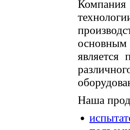
Компан
техно
произво
основным
является 
различ
оборудова
Наша прод
испытат