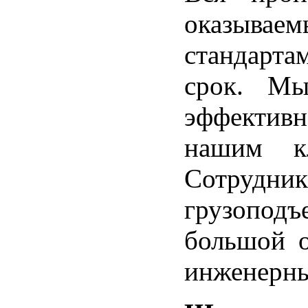
оказывае
стандарта
срок. М
эффективн
нашим к
Сотруд
грузопод
большой 
инженерны