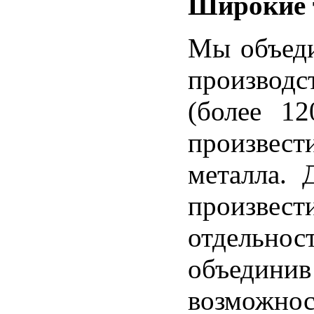
Широкие 
Мы объеди
производ
(более 12
произвест
металла. 
произвест
отдельно
объедин
возможнос