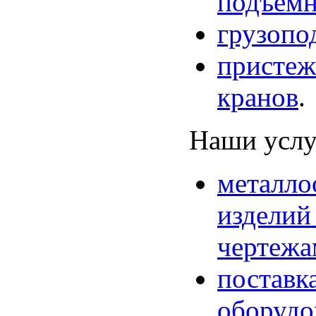
подъемн
грузопо
пристеж
кранов
.
Наши услу
металло
изделий 
чертежа
поставк
оборудо